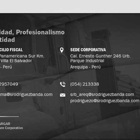
idad, Profesionalismo
tidad
ILIO FISCAL
SEDE CORPORATIVA
 Panamericana Sur Km.
Cal. Ernesto Gunther 246 Urb.
Villa El Salvador
Parque Industrial
- Perú
Arequipa - Perú
 2957049
(054) 213338
lima@srodriguezbanda.com
srb_areq@srodriguezbanda.com
prodriguezo@srodriguezbanda.com
ARGAR
re Corporativo