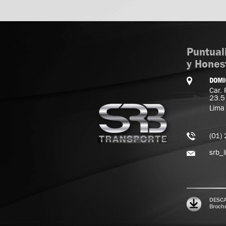
Puntual
y Hones
DOMIC
Car.
23.5 
Lima 
(01)
srb_
DESC
Brochu