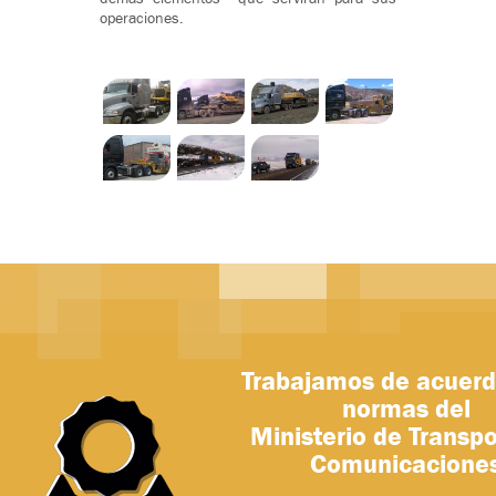
operaciones.
Trabajamos de acuerd
normas del
Ministerio de Transpo
Comunicacione