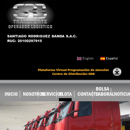
Ir al
contenido
principal
English
Español
BOLSA
INICIO
NOSOTROS
SERVICIOS
FLOTA
CONTACTO
LABORAL
NOTICI